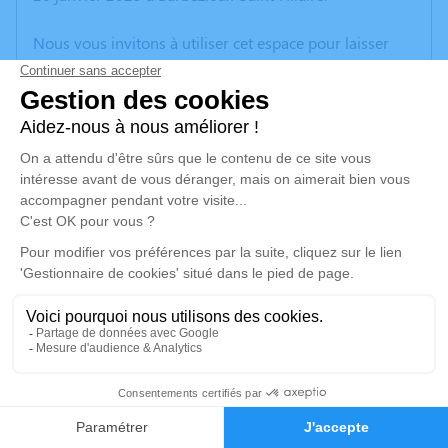
Nous vous invitons à utiliser cet espace pour laisser
vos condoléances, partager des photos souvenirs, une
anecdote ou exprimer vos pensées à travers des
poèmes ou des textes. Cet endroit est un lieu
d'expression dédié à honorer la mémoire d’Yvette
PATRAT.
Un service de plantation d’arbre hommage est
disponible ici
.
Je rends hommage
Cérémonie religieuse
vendredi 24 janvier 2025 à 10h00
1
Église Saint Etienne de Baignes-Sainte-Radegonde
L'Abbaye
Faire-part
Hommages
16360 Baignes-Sainte-Radegonde