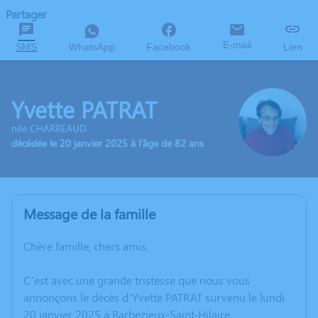
Partager
E-mail
SMS
WhatsApp
Facebook
Lien
Yvette PATRAT
née CHARREAUD
décédée le 20 janvier 2025 à l'âge de 82 ans
Message de la famille
Chère famille, chers amis,
C’est avec une grande tristesse que nous vous
annonçons le décès d’Yvette PATRAT survenu le lundi
20 janvier 2025 à Barbezieux-Saint-Hilaire.