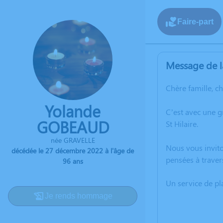
Faire-part
Message de l
Chère famille, c
Yolande
C’est avec une 
GOBEAUD
St Hilaire.
née GRAVELLE
Nous vous invito
décédée le 27 décembre 2022 à l'âge de
pensées à traver
96 ans
Un service de p
Je rends hommage