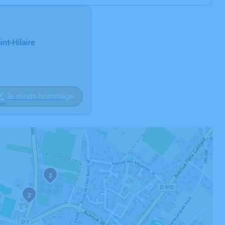
nt-Hilaire
Je rends hommage
3
2