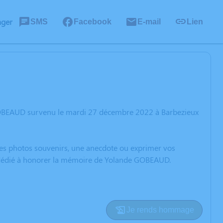
ager
SMS
Facebook
E-mail
Lien
GOBEAUD survenu le mardi 27 décembre 2022 à Barbezieux
 des photos souvenirs, une anecdote ou exprimer vos
on dédié à honorer la mémoire de Yolande GOBEAUD.
Je rends hommage