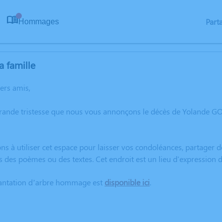
Part
Hommages
0
a famille
hers amis,
grande tristesse que nous vous annonçons le décès de Yolande 
ns à utiliser cet espace pour laisser vos condoléances, partager
s des poèmes ou des textes. Cet endroit est un lieu d'expressi
lantation d’arbre hommage est
disponible ici
.