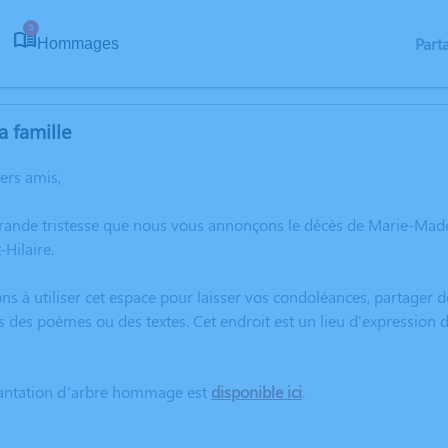
5
Part
Hommages
a famille
hers amis,
grande tristesse que nous vous annonçons le décès de Marie-Mad
Hilaire.
ns à utiliser cet espace pour laisser vos condoléances, partager
s des poèmes ou des textes. Cet endroit est un lieu d'expressio
lantation d’arbre hommage est
disponible ici
.