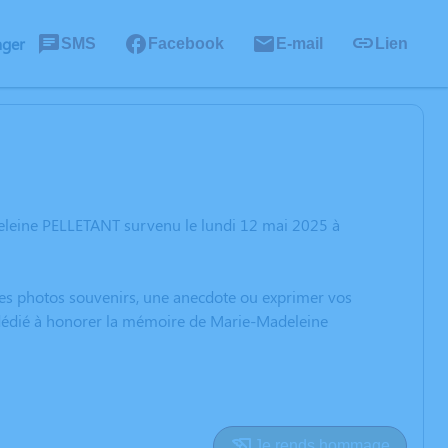
ager
SMS
Facebook
E-mail
Lien
eleine PELLETANT survenu le lundi 12 mai 2025 à
 des photos souvenirs, une anecdote ou exprimer vos
n dédié à honorer la mémoire de Marie-Madeleine
Je rends hommage