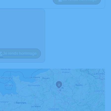
Je rends hommage
2