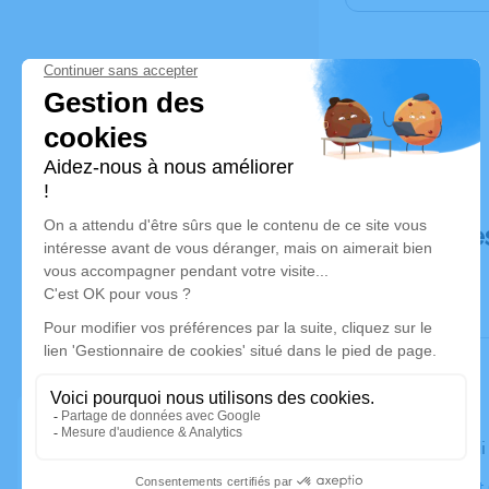
Déroulé de
Le vendred
Église Sain