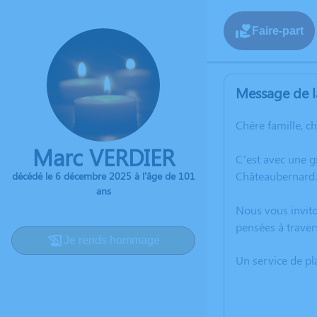
Faire-part
Message de l
Chère famille, c
Marc VERDIER
C’est avec une 
Châteaubernard.
décédé le 6 décembre 2025 à l'âge de 101
ans
Nous vous invito
pensées à traver
Je rends hommage
Un service de p