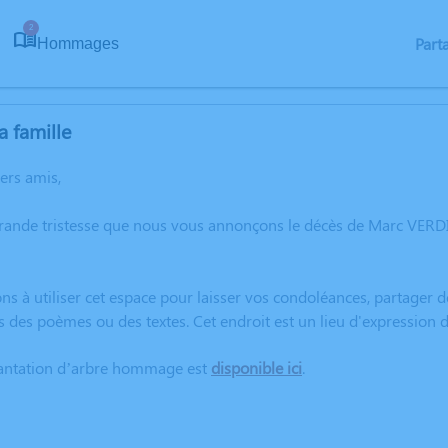
2
Part
Hommages
a famille
hers amis,
grande tristesse que nous vous annonçons le décès de Marc VER
ns à utiliser cet espace pour laisser vos condoléances, partager
s des poèmes ou des textes. Cet endroit est un lieu d'expressio
lantation d’arbre hommage est
disponible ici
.