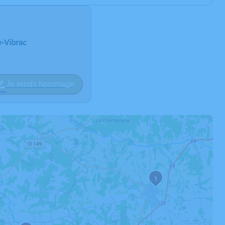
e-Vibrac
Je rends hommage
1