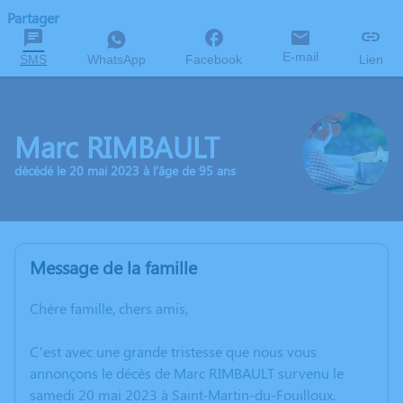
Partager
E-mail
SMS
WhatsApp
Facebook
Lien
Marc RIMBAULT
décédé le 20 mai 2023 à l'âge de 95 ans
Message de la famille
Chère famille, chers amis,
C’est avec une grande tristesse que nous vous
annonçons le décès de Marc RIMBAULT survenu le
samedi 20 mai 2023 à Saint-Martin-du-Fouilloux.