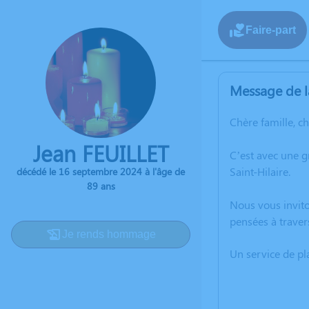
Faire-part
Message de l
Chère famille, c
Jean FEUILLET
C’est avec une g
Saint-Hilaire.
décédé le 16 septembre 2024 à l'âge de
89 ans
Nous vous invito
pensées à traver
Je rends hommage
Un service de p