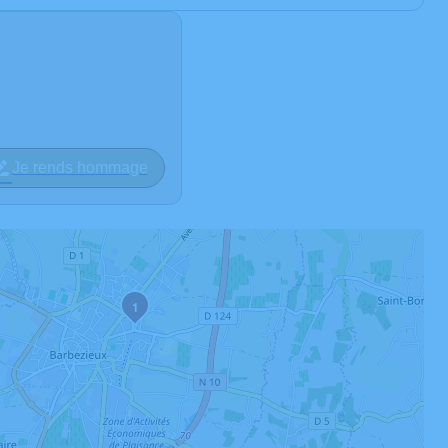
Je rends hommage
1