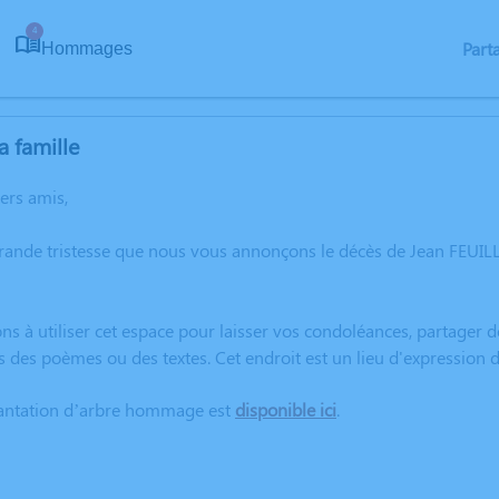
4
Part
Hommages
a famille
hers amis,
rande tristesse que nous vous annonçons le décès de Jean FEUIL
ns à utiliser cet espace pour laisser vos condoléances, partager
s des poèmes ou des textes. Cet endroit est un lieu d'expression
lantation d’arbre hommage est
disponible ici
.