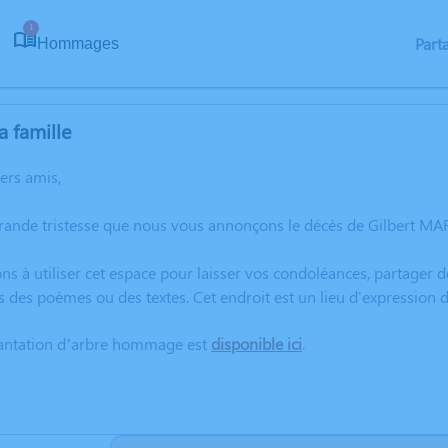
1
Part
Hommages
a famille
hers amis,
grande tristesse que nous vous annonçons le décès de Gilbert MA
ns à utiliser cet espace pour laisser vos condoléances, partager
s des poèmes ou des textes. Cet endroit est un lieu d'expressi
lantation d’arbre hommage est
disponible ici
.