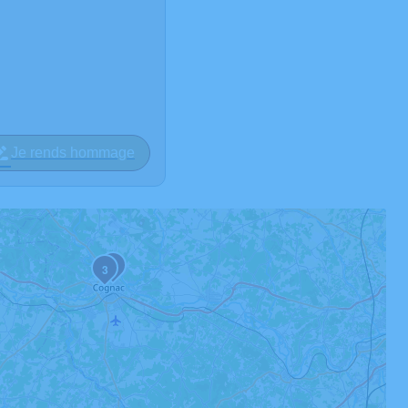
Je rends hommage
2
3