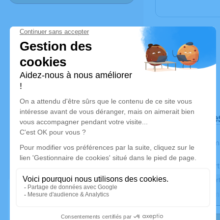
Déroulé de
Les inform
Activez une aler
Recevoir une aler