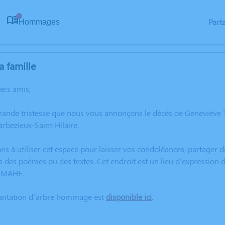
Part
Hommages
0
a famille
hers amis,
grande tristesse que nous vous annonçons le décès de Geneviève
arbezieux-Saint-Hilaire.
ns à utiliser cet espace pour laisser vos condoléances, partager
s des poèmes ou des textes. Cet endroit est un lieu d'expressio
e MAHE.
lantation d’arbre hommage est
disponible ici
.