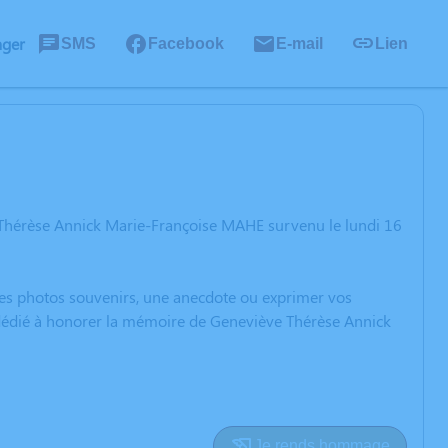
ager
SMS
Facebook
E-mail
Lien
 Thérèse Annick Marie-Françoise MAHE survenu le lundi 16
 des photos souvenirs, une anecdote ou exprimer vos
n dédié à honorer la mémoire de Geneviève Thérèse Annick
Je rends hommage