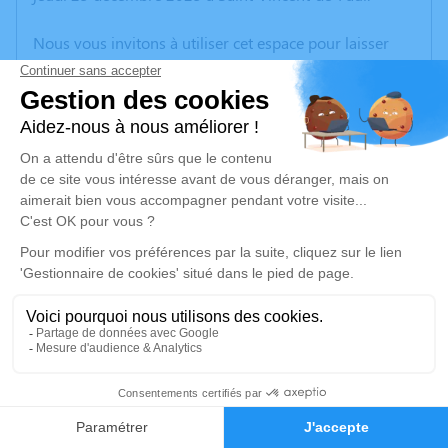
Nous vous invitons à utiliser cet espace pour laisser
vos condoléances, partager des photos souvenirs, une
anecdote ou exprimer vos pensées à travers des
poèmes ou des textes. Cet endroit est un lieu
d'expression dédié à honorer la mémoire de Francis
SEGUINARD.
Un service de plantation d’arbre hommage est
disponible ici
.
Je rends hommage
Cérémonie religieuse
vendredi 09 janvier 2026 à 15h00
1
Église Saint Mathias de Barbezieux-Saint-Hilaire
Rue Victor Hugo
Faire-part
Hommages
16300 Barbezieux-Saint-Hilaire