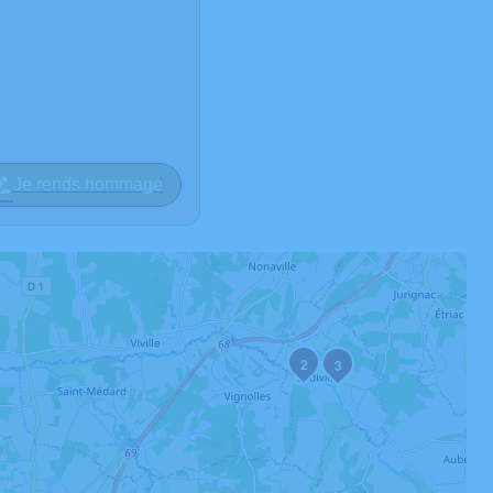
Je rends hommage
2
3