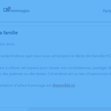
Part
Hommages
0
a famille
hers amis,
grande tristesse que nous vous annonçons le décès de Danielle H
ns à utiliser cet espace pour laisser vos condoléances, partager
s des poèmes ou des textes. Cet endroit est un lieu d'expressio
lantation d’arbre hommage est
disponible ici
.