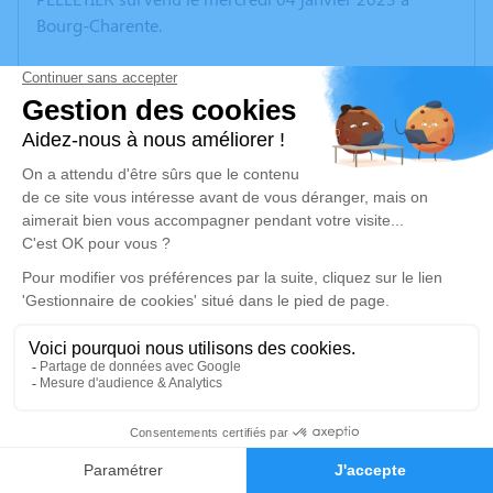
Bourg-Charente.
Nous vous invitons à utiliser cet espace pour laisser
vos condoléances, partager des photos souvenirs, une
anecdote ou exprimer vos pensées à travers des
poèmes ou des textes. Cet endroit est un lieu
d'expression dédié à honorer la mémoire de Colette
Jeanne Alphonsine PELLETIER.
Un service de plantation d’arbre hommage est
disponible ici
.
Je rends hommage
Cérémonie religieuse
1
samedi 07 janvier 2023 à 15h00
Eglise de Challignac
Faire-part
Hommages
16300 Challignac