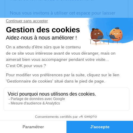
Nous vous invitons à utiliser cet espace pour laisser
vos condoléances, partager des photos souvenirs, une
anecdote ou exprimer vos pensées à travers des
poèmes ou des textes. Cet endroit est un lieu
d'expression dédié à honorer la mémoire de Claude
MOULIN.
Un service de plantation d’arbre hommage est
disponible ici
.
Je rends hommage
Cérémonie religieuse
samedi 12 février 2022 à 10h00
8
Église Saint Mathias de Barbezieux-Saint-Hilaire
Rue Victor Hugo
Faire-part
Hommages
16300 Barbezieux-Saint-Hilaire