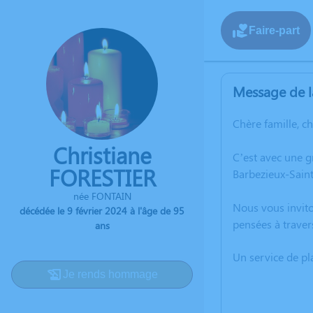
Faire-part
Message de l
Chère famille, c
Christiane
C’est avec une g
FORESTIER
Barbezieux-Saint-
née FONTAIN
Nous vous invito
décédée le 9 février 2024 à l'âge de 95
pensées à traver
ans
Un service de p
Je rends hommage