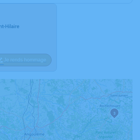
t-Hilaire
Je rends hommage
3