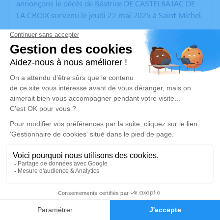
annonçons le décès de Béatrice DE CASTELBAJAC DE
LA CROIX survenu le jeudi 22 mai 2025 à Saint-Michel.
Nous vous invitons à utiliser cet espace pour laisser
vos condoléances, partager des photos souvenirs, une
anecdote ou exprimer vos pensées à travers des
poèmes ou des textes. Cet endroit est un lieu
d'expression dédié à honorer la mémoire de Béatrice
DE CASTELBAJAC DE LA CROIX.
Un service de plantation d’arbre hommage est
disponible ici
.
Je rends hommage
Cérémonie religieuse
9
mercredi 28 mai 2025 à 10h30
Faire-part
Hommages
Église Saint-Pierre de Passirac