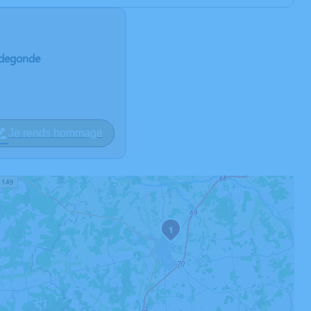
Radegonde
Je rends hommage
1