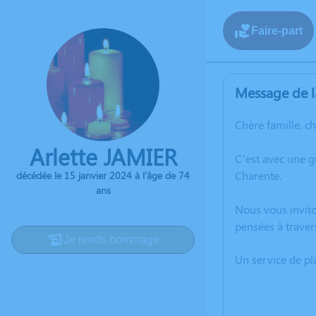
Faire-part
Message de l
Chère famille, c
Arlette JAMIER
C’est avec une g
Charente.
décédée le 15 janvier 2024 à l'âge de 74
ans
Nous vous invito
pensées à traver
Je rends hommage
Un service de p