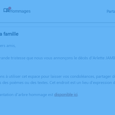
Part
Hommages
0
a famille
hers amis,
rande tristesse que nous vous annonçons le décès d’Arlette JAMI
ns à utiliser cet espace pour laisser vos condoléances, partager
s des poèmes ou des textes. Cet endroit est un lieu d'expression
lantation d’arbre hommage est
disponible ici
.